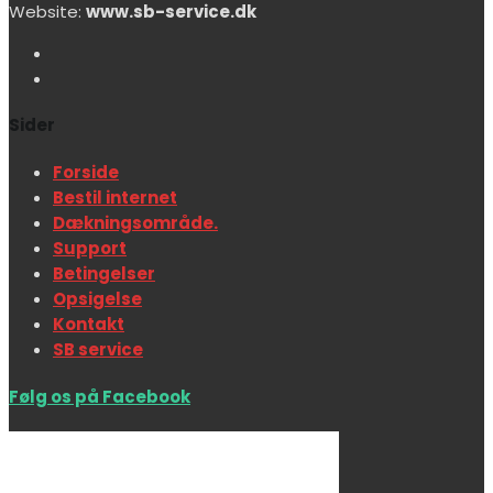
Website:
www.sb-service.dk
Sider
Forside
Bestil internet
Dækningsområde.
Support
Betingelser
Opsigelse
Kontakt
SB service
Følg os på Facebook