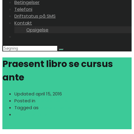
Betingelser
Telefoni
Driftstatus på SMS
Kontakt
Opsigelse
Praesent libro se cursus
ante
Updated
april 15, 2016
Posted in
Miscellaneous
Tagged as
Miscellaneous
3 kommentarer
admin