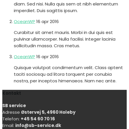
diam. Sed nisi. Nulla quis sem at nibh elementum
imperdiet. Duis sagittis ipsum.
OceanWP
16 apr 2016
Curabitur sit amet mauris. Morbi in dui quis est
pulvinar ullamcorper. Nulla facilisi. Integer lacinia
sollicitudin massa. Cras metus.
OceanWP
16 apr 2016
Quisque volutpat condimentum velit. Class aptent
taciti sociosqu ad litora torquent per conubia
nostra, per inceptos himenaeos. Nam nec ante.
Kontakt
SB service
Adresse
Østervej 5, 4960 Holeby
Telefon:
+45 54 60 70 16
Email:
info@sb-service.dk