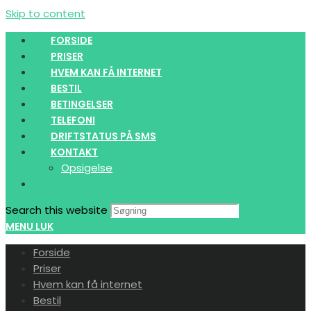
Skip to content
FORSIDE
PRISER
HVEM KAN FÅ INTERNET
BESTIL
BETINGELSER
TELEFONI
DRIFTSTATUS PÅ SMS
KONTAKT
Opsigelse
Search this website
MENU
LUK
Forside
Priser
Hvem kan få internet
Bestil