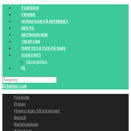
Skip
FORSIDE
to
PRISER
content
HVEM KAN FÅ INTERNET
BESTIL
BETINGELSER
TELEFONI
DRIFTSTATUS PÅ SMS
KONTAKT
Opsigelse
Search
this
MENU
LUK
website
Forside
Priser
Hvem kan få internet
Bestil
Betingelser
Telefoni