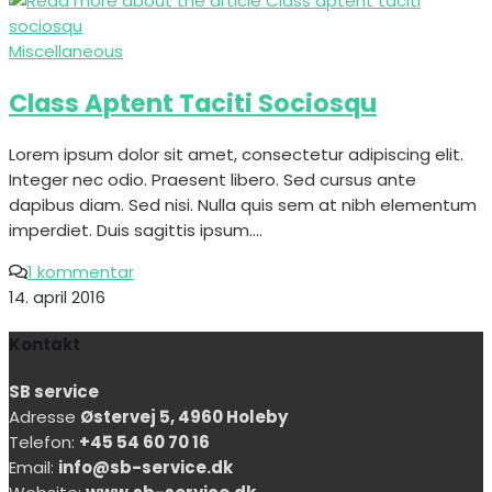
Miscellaneous
Class Aptent Taciti Sociosqu
Lorem ipsum dolor sit amet, consectetur adipiscing elit.
Integer nec odio. Praesent libero. Sed cursus ante
dapibus diam. Sed nisi. Nulla quis sem at nibh elementum
imperdiet. Duis sagittis ipsum.…
1 kommentar
14. april 2016
Kontakt
SB service
Adresse
Østervej 5, 4960 Holeby
Telefon:
+45 54 60 70 16
Email:
info@sb-service.dk