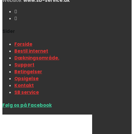
Website:
www.sb-service.dk
Sider
Forside
Bestil internet
Dækningsområde.
Support
Betingelser
Opsigelse
Kontakt
SB service
Følg os på Facebook