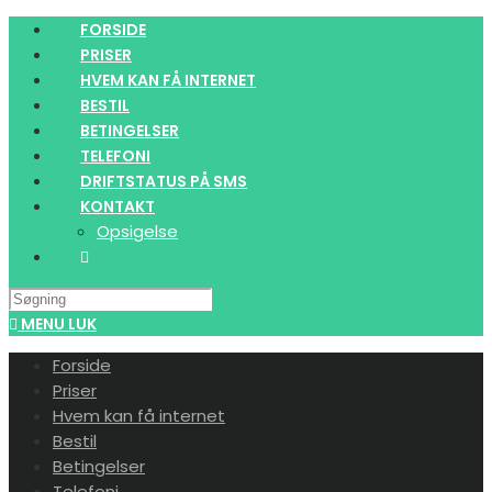
Skip
FORSIDE
to
PRISER
content
HVEM KAN FÅ INTERNET
BESTIL
BETINGELSER
TELEFONI
DRIFTSTATUS PÅ SMS
KONTAKT
Opsigelse
Search
this
MENU
LUK
website
Forside
Priser
Hvem kan få internet
Bestil
Betingelser
Telefoni