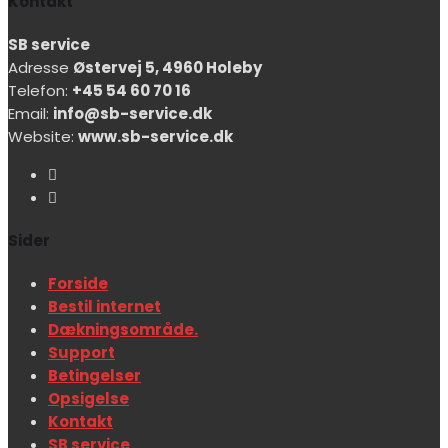
Kontakt
SB service
Adresse
Østervej 5, 4960 Holeby
Telefon:
+45 54 60 70 16
Email:
info@sb-service.dk
Website:
www.sb-service.dk
Sider
Forside
Bestil internet
Dækningsområde.
Support
Betingelser
Opsigelse
Kontakt
SB service