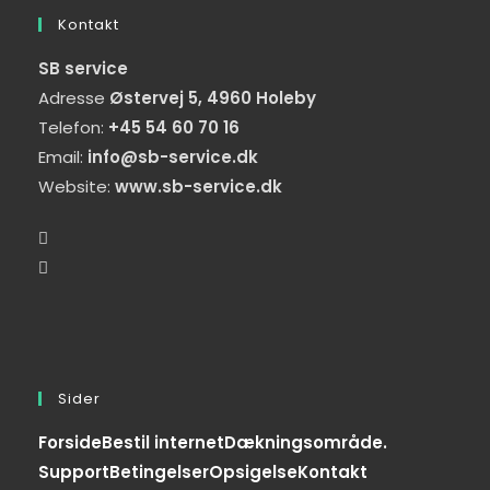
Kontakt
SB service
Adresse
Østervej 5, 4960 Holeby
Telefon:
+45 54 60 70 16
Email:
info@sb-service.dk
Website:
www.sb-service.dk
Sider
Forside
Bestil internet
Dækningsområde.
Support
Betingelser
Opsigelse
Kontakt