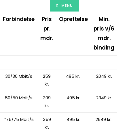
Skip
MENU
to
content
Forbindelse
Pris
Oprettelse
Min.
pr.
pris v/6
mdr.
mdr.
binding
30/30 Mbit/s
259
495 kr.
2049 kr.
kr.
50/50 Mbit/s
309
495 kr.
2349 kr.
kr.
*75/75 Mbit/s
359
495 kr.
2649 kr.
kr.