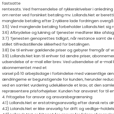
fastsatte
rentesats. Ved fremsendelse af rykkerskrivelser i anledning 
om renter ved forsinket betaling mv. Lollands.Net er beretti
manglende betaling efter 2 rykkere lade fordringen overgå ti
3.5) Ved manglende betaling forbeholder Lollands.Net sig ret
3.6) Afbrydelse og lukning af tjenester medfører ikke afs
3.7) Tjenesten genoprettes tidligst, når restance samt de
stillet tilfredsstillende sikkerhed for betalingen.
3.8) De til enhver gældende priser og gebyrer fremgår af w
3.9) Lollands.Net kan til enhver tid ændre priser, abonnem
udsendelse af e-mail eller brev. Ved udsendelse af e-mai
abonnementet med et
varsel på 10 arbejdsdage i forbindelse med væsentlige ænd
ændringerne er begunstigende for kunden, herunder reduce
ved en samlet vurdering udelukkende et krav, at den saml
repræsentere prisforhøjelser. Kunden har ansvaret for til e
4. Fritagelse for ansvar og ansvarsbegrænsning
4.1) Lollands.Net er erstatningsansvarlig efter dansk rets al
4.2) Lolands.Net er ikke ansvarlig for drift og vedlige-holde