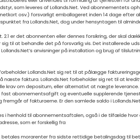
istribueres eller anvendes til formidling af tjenesten for a
lt udstyr, som leveres af Lollands.Net. Ved abonnementets ophø
, netkort osv.) forsvarligt emballageret inden 14 dage efter
unktet fra Lollands.Net, dog under hensyntagen til alminde
pkt. 2.1 er det abonnenten eller dennes forsikring, der skal dæk
sig til at behandle det på forsvarlig vis. Det installerede ud
 Lollands.Net’s anvisninger på installation og brug af tilslut
d forbeholder Lollands.Net sig ret til at pålægge fakturering
æste faktura. Lollands.Net forbeholder sig ret til at kreditv
stille krav om depositum, eller alternativt at nægte leverance.
 fast abonnementsafgift og eventuelle supplerende tjenester f
g fremgår af fakturaerne. Er den samlede saldo i Lollands.Net
s i henhold til abonnementsaftalen, også i de tilfælde hvor d
dresse, som er forskellig fra
betales morarenter fra sidste rettidige betalingsdag til bet