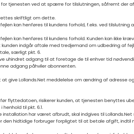
 for tjenesten ved at spærre for tilslutningen, såfremt der af
ettes skriftligt om dette.
fejlen kan henføres til kundens forhold, f.eks. ved tilslutning a
 fejlen kan henføres til kundens forhold. Kunden kan ikke kræ
 kunden indgår aftale med tredjemand om udbedring af fejl 
le, særligt pkt. 6.
ave uhindret adgang til at foretage de til enhver tid nødven
enne adgang påhviler abonnenten.
igt at give Lollands.Net meddelelse om ændring af adresse og 
 før flyttedatoen, risikerer kunden, at tjenesten benyttes ub
henhold til pkt. 6.1.
e installation har været afbrudt, skal indgives til Lollands.N
en hidtidige forbruger forpligtet til at betale afgift, indtil