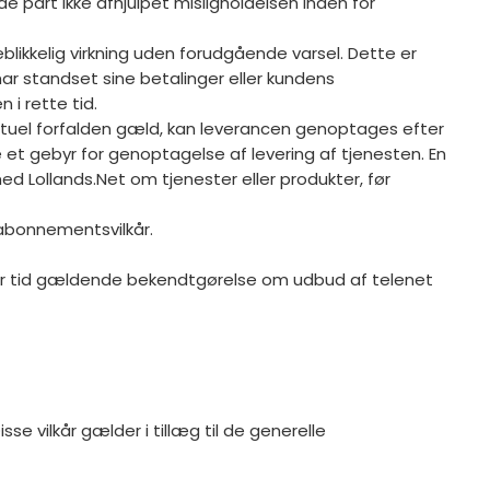
e part ikke afhjulpet misligholdelsen inden for
eblikkelig virkning uden forudgående varsel. Dette er
ar standset sine betalinger eller kundens
 i rette tid.
entuel forfalden gæld, kan leverancen genoptages efter
ve et gebyr for genoptagelse af levering af tjenesten. En
d Lollands.Net om tjenester eller produkter, før
e abonnementsvilkår.
nhver tid gældende bekendtgørelse om udbud af telenet
e vilkår gælder i tillæg til de generelle