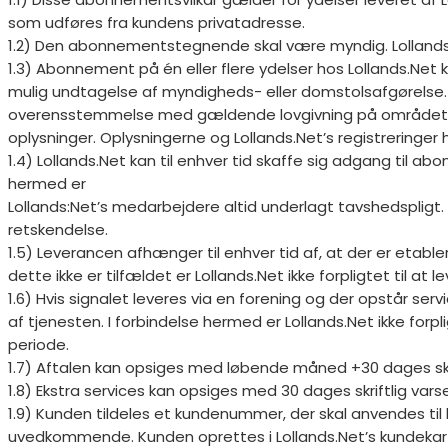
som udføres fra kundens privatadresse.
1.2) Den abonnementstegnende skal være myndig. Lollands.N
1.3) Abonnement på én eller flere ydelser hos Lollands.Net 
mulig undtagelse af myndigheds- eller domstolsafgørelse. B
overensstemmelse med gældende lovgivning på området. Lo
oplysninger. Oplysningerne og Lollands.Net’s registreringe
1.4) Lollands.Net kan til enhver tid skaffe sig adgang til a
hermed er
Lollands:Net’s medarbejdere altid underlagt tavshedspligt.
retskendelse.
1.5) Leverancen afhænger til enhver tid af, at der er etab
dette ikke er tilfældet er Lollands.Net ikke forpligtet til a
1.6) Hvis signalet leveres via en forening og der opstår se
af tjenesten. I forbindelse hermed er Lollands.Net ikke fo
periode.
1.7) Aftalen kan opsiges med løbende måned +30 dages skri
1.8) Ekstra services kan opsiges med 30 dages skriftlig varse
1.9) Kunden tildeles et kundenummer, der skal anvendes til
uvedkommende. Kunden oprettes i Lollands.Net’s kundekartot