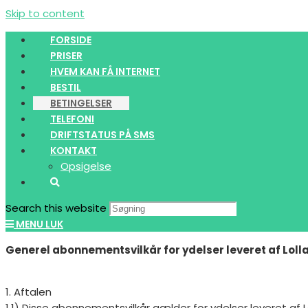
Skip to content
FORSIDE
PRISER
HVEM KAN FÅ INTERNET
BESTIL
BETINGELSER
TELEFONI
DRIFTSTATUS PÅ SMS
KONTAKT
Opsigelse
Search this website
MENU
LUK
Generel abonnementsvilkår for ydelser leveret af Loll
1. Aftalen
1.1) Disse abonnementsvilkår gælder for ydelser leveret a