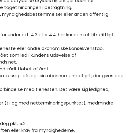
lende opfyldelse skyldes hindringer uden for
e taget hindringen i betragtning.
krig, myndighedsbestemmelser eller anden offentlig
der pkt. 4.3 eller 4.4, har kunden ret til skriftligt
ortjeneste eller andre økonomiske konsekvenstab,
stået som led i kundens udøvelse af
nds.net.
dtrådt i løbet af året.
oldsmæssigt afslag i sin abonnementsafgift; der gives dog
forbindelse med tjenesten. Det være sig lødighed,
tioner (til og med nettermineringspunktet), medmindre
dog pkt. 5.2.
riften eller krav fra myndighederne.