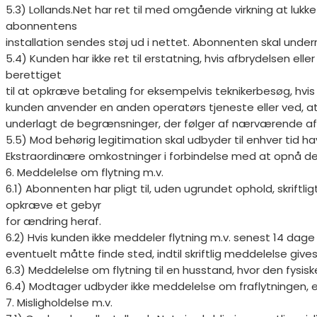
5.3) Lollands.Net har ret til med omgående virkning at lukke
abonnentens
installation sendes støj ud i nettet. Abonnenten skal underr
5.4) Kunden har ikke ret til erstatning, hvis afbrydelsen eller 
berettiget
til at opkræve betaling for eksempelvis teknikerbesøg, hvis
kunden anvender en anden operatørs tjeneste eller ved, at
underlagt de begrænsninger, der følger af nærværende afta
5.5) Mod behørig legitimation skal udbyder til enhver tid h
Ekstraordinære omkostninger i forbindelse med at opnå d
6. Meddelelse om flytning m.v.
6.1) Abonnenten har pligt til, uden ugrundet ophold, skriftl
opkræve et gebyr
for ændring heraf.
6.2) Hvis kunden ikke meddeler flytning m.v. senest 14 dage
eventuelt måtte finde sted, indtil skriftlig meddelelse gives i 
6.3) Meddelelse om flytning til en husstand, hvor den fysisk
6.4) Modtager udbyder ikke meddelelse om fraflytningen, er d
7. Misligholdelse m.v.