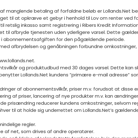
af manglende betaling af forfaldne beløb er Lollands.Net bere
get til at opkræve et gebyr i henhold til Lov om renter ved fo
l retslig inkasso samt registrering i Ribers Kredit Informatio
 til afbryde tjenesten uden yderligere varsel. Dette gælder a
lag i abonnementsafgiften for den pågældende periode.
 med afbrydelsen og genåbningen forbundne omkostninger, ge
ww.lollands.net.
entsvilkår og produktudbud med 30 dages varsel. Dette kan s
l benytter Lollands.Net kundens ”primære e-mail adresse” s
ringer af abonnementsvilkår, priser m.v. forudsat at disse 
ring af priser, lancering af nye produkter m.v. kan ændrin
ede prisændring reducerer kundens omkostninger, selvom reg
nhver til at holde sig underrettet om Lollands.Net’s gældend
mindelige regler.
lse af net, som drives af andre operatører.