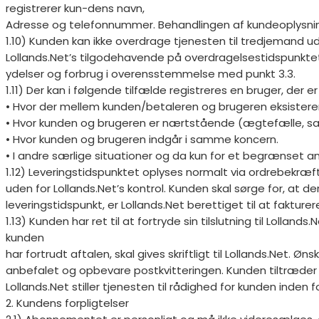
registrerer kun-dens navn,
Adresse og telefonnummer. Behandlingen af kundeoplysnin
1.10) Kunden kan ikke overdrage tjenesten til tredjemand ude
Lollands.Net’s tilgodehavende på overdragelsestidspunktet. 
ydelser og forbrug i overensstemmelse med punkt 3.3.
1.11) Der kan i følgende tilfælde registreres en bruger, der e
• Hvor der mellem kunden/betaleren og brugeren eksister
• Hvor kunden og brugeren er nærtstående (ægtefælle, saml
• Hvor kunden og brugeren indgår i samme koncern.
• I andre særlige situationer og da kun for et begrænset an
1.12) Leveringstidspunktet oplyses normalt via ordrebekræft
uden for Lollands.Net’s kontrol. Kunden skal sørge for, at d
leveringstidspunkt, er Lollands.Net berettiget til at faktur
1.13) Kunden har ret til at fortryde sin tilslutning til Lolla
kunden
har fortrudt aftalen, skal gives skriftligt til Lollands.Net.
anbefalet og opbevare postkvitteringen. Kunden tiltræder a
Lollands.Net stiller tjenesten til rådighed for kunden inden f
2. Kundens forpligtelser