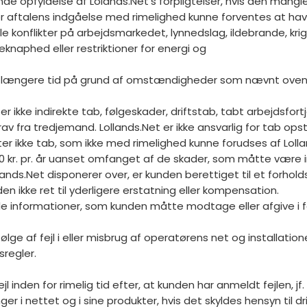
ende opfyldelse af Lolands.Net’s forpligtelser, hvis den mang
 for aftalens indgåelse med rimelighed kunne forventes at hav
elle konflikter på arbejdsmarkedet, lynnedslag, ildebrande, 
reknaphed eller restriktioner for energi og
i længere tid på grund af omstændigheder som nævnt ovenfor un
er ikke indirekte tab, følgeskader, driftstab, tabt arbejdsf
av fra tredjemand. Lollands.Net er ikke ansvarlig for tab op
r ikke tab, som ikke med rimelighed kunne forudses af Lolla
00 kr. pr. år uanset omfanget af de skader, som måtte være in
ollands.Net disponerer over, er kunden berettiget til et forh
en ikke ret til yderligere erstatning eller kompensation.
f de informationer, som kunden måtte modtage eller afgive i 
 følge af fejl i eller misbrug af operatørens net og installa
sregler.
 inden for rimelig tid efter, at kunden har anmeldt fejlen, jf. 
ger i nettet og i sine produkter, hvis det skyldes hensyn til d