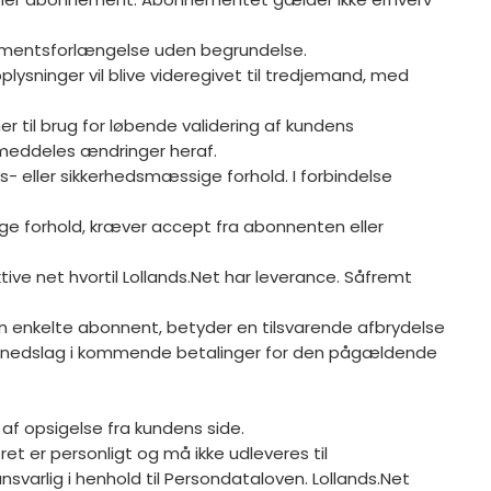
nnementsforlængelse uden begrundelse.
lysninger vil blive videregivet til tredjemand, med
il brug for løbende validering af kundens
r meddeles ændringer heraf.
s- eller sikkerhedsmæssige forhold. I forbindelse
ige forhold, kræver accept fra abonnenten eller
ive net hvortil Lollands.Net har leverance. Såfremt
den enkelte abonnent, betyder en tilsvarende afbrydelse
 give nedslag i kommende betalinger for den pågældende
e af opsigelse fra kundens side.
t er personligt og må ikke udleveres til
svarlig i henhold til Persondataloven. Lollands.Net