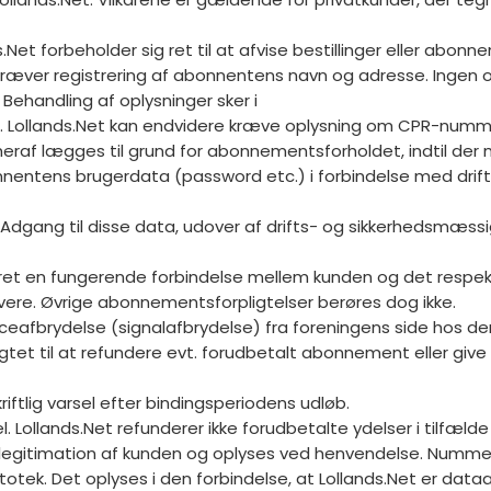
et forbeholder sig ret til at afvise bestillinger eller abo
kræver registrering af abonnentens navn og adresse. Ingen op
ehandling af oplysninger sker i
llands.Net kan endvidere kræve oplysning om CPR-nummer t
r heraf lægges til grund for abonnementsforholdet, indtil de
bonnentens brugerdata (password etc.) i forbindelse med drift
 Adgang til disse data, udover af drifts- og sikkerhedsmæss
leret en fungerende forbindelse mellem kunden og det respekt
t levere. Øvrige abonnementsforpligtelser berøres dog ikke.
rviceafbrydelse (signalafbrydelse) fra foreningens side hos 
rpligtet til at refundere evt. forudbetalt abonnement eller
ftlig varsel efter bindingsperiodens udløb.
l. Lollands.Net refunderer ikke forudbetalte ydelser i tilfæld
 legitimation af kunden og oplyses ved henvendelse. Nummere
ek. Det oplyses i den forbindelse, at Lollands.Net er dataan