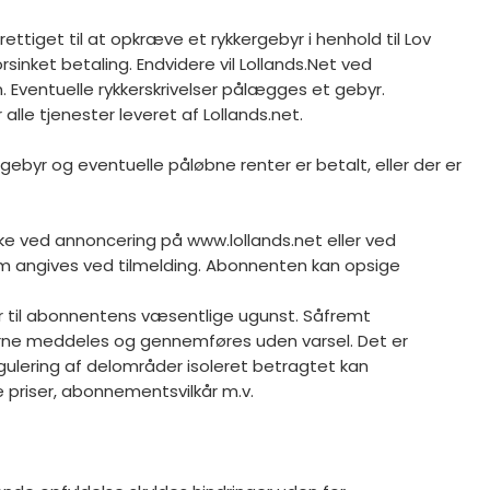
ttiget til at opkræve et rykkergebyr i henhold til Lov
rsinket betaling. Endvidere vil Lollands.Net ved
n. Eventuelle rykkerskrivelser pålægges et gebyr.
lle tjenester leveret af Lollands.net.
byr og eventuelle påløbne renter er betalt, eller der er
ke ved annoncering på www.lollands.net eller ved
om angives ved tilmelding. Abonnenten kan opsige
er til abonnentens væsentlige ugunst. Såfremt
gerne meddeles og gennemføres uden varsel. Det er
ulering af delområder isoleret betragtet kan
e priser, abonnementsvilkår m.v.