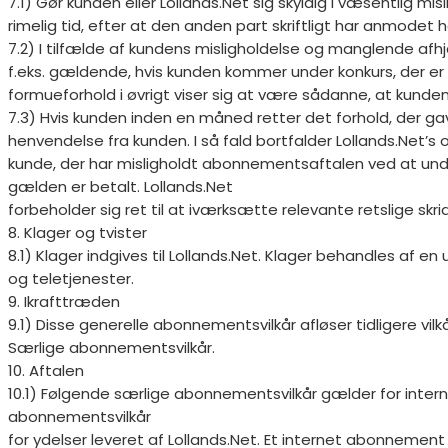
7.1) Gør kunden eller Lollands.Net sig skyldig i væsentlig m
rimelig tid, efter at den anden part skriftligt har anmodet 
7.2) I tilfælde af kundens misligholdelse og manglende afhjæ
f.eks. gældende, hvis kunden kommer under konkurs, der er
formueforhold i øvrigt viser sig at være sådanne, at kunden 
7.3) Hvis kunden inden en måned retter det forhold, der g
henvendelse fra kunden. I så fald bortfalder Lollands.Net’s 
kunde, der har misligholdt abonnementsaftalen ved at undla
gælden er betalt. Lollands.Net
forbeholder sig ret til at iværksætte relevante retslige sk
8. Klager og tvister
8.1) Klager indgives til Lollands.Net. Klager behandles af
og teletjenester.
9. Ikrafttræden
9.1) Disse generelle abonnementsvilkår afløser tidligere vilk
Særlige abonnementsvilkår.
10. Aftalen
10.1) Følgende særlige abonnementsvilkår gælder for interne
abonnementsvilkår
for ydelser leveret af Lollands.Net. Et internet abonnemen