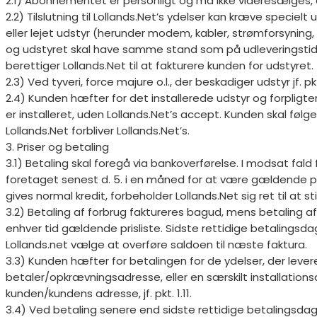
2.1) Abonnementet er personligt og må ikke videresælges, d
2.2) Tilslutning til Lollands.Net’s ydelser kan kræve specie
eller lejet udstyr (herunder modem, kabler, strømforsyning
og udstyret skal have samme stand som på udleveringstidsp
berettiger Lollands.Net til at fakturere kunden for udstyret.
2.3) Ved tyveri, force majure o.l., der beskadiger udstyr jf. 
2.4) Kunden hæfter for det installerede udstyr og forpligter 
er installeret, uden Lollands.Net’s accept. Kunden skal følge
Lollands.Net forbliver Lollands.Net’s.
3. Priser og betaling
3.1) Betaling skal foregå via bankoverførelse. I modsat fal
foretaget senest d. 5. i en måned for at være gældende på n
gives normal kredit, forbeholder Lollands.Net sig ret til at 
3.2) Betaling af forbrug faktureres bagud, mens betaling af
enhver tid gældende prisliste. Sidste rettidige betalingsda
Lollands.net vælge at overføre saldoen til næste faktura.
3.3) Kunden hæfter for betalingen for de ydelser, der levere
betaler/opkrævningsadresse, eller en særskilt installationsa
kunden/kundens adresse, jf. pkt. 1.11.
3.4) Ved betaling senere end sidste rettidige betalingsdag 