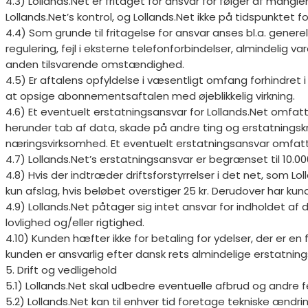
4.3) Lollands.Net er fritaget for ansvar for følger af mangl
Lollands.Net’s kontrol, og Lollands.Net ikke på tidspunktet
4.4) Som grunde til fritagelse for ansvar anses bl.a. gener
regulering, fejl i eksterne telefonforbindelser, almindelig va
anden tilsvarende omstændighed.
4.5) Er aftalens opfyldelse i væsentligt omfang forhindret 
at opsige abonnementsaftalen med øjeblikkelig virkning.
4.6) Et eventuelt erstatningsansvar for Lollands.Net omfatt
herunder tab af data, skade på andre ting og erstatningskr
næringsvirksomhed. Et eventuelt erstatningsansvar omfatte
4.7) Lollands.Net’s erstatningsansvar er begrænset til 10.0
4.8) Hvis der indtræder driftsforstyrrelser i det net, som L
kun afslag, hvis beløbet overstiger 25 kr. Derudover har kund
4.9) Lollands.Net påtager sig intet ansvar for indholdet a
lovlighed og/eller rigtighed.
4.10) Kunden hæfter ikke for betaling for ydelser, der er en
kunden er ansvarlig efter dansk rets almindelige erstatning
5. Drift og vedligehold
5.1) Lollands.Net skal udbedre eventuelle afbrud og andre fejl
5.2) Lollands.Net kan til enhver tid foretage tekniske ændrin