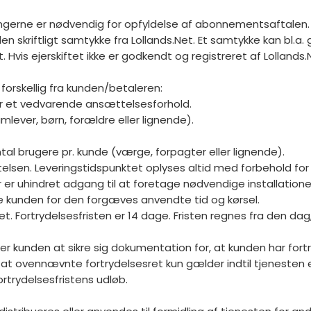
gerne er nødvendig for opfyldelse af abonnementsaftalen.
n skriftligt samtykke fra Lollands.Net. Et samtykke kan bl.a. 
Hvis ejerskiftet ikke er godkendt og registreret af Lollands.
r forskellig fra kunden/betaleren:
er et vedvarende ansættelsesforhold.
ever, børn, forældre eller lignende).
tal brugere pr. kunde (værge, forpagter eller lignende).
elsen. Leveringstidspunktet oplyses altid med forbehold for e
er er uhindret adgang til at foretage nødvendige installation
ere kunden for den forgæves anvendte tid og kørsel.
nds.Net. Fortrydelsesfristen er 14 dage. Fristen regnes fra den 
 Ønsker kunden at sikre sig dokumentation for, at kunden har f
t ovennævnte fortrydelsesret kun gælder indtil tjenesten er
ortrydelsesfristens udløb.