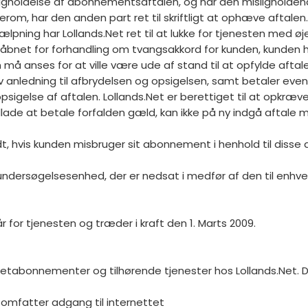
isligholdelse af abonnementsaftalen, og har den misligholdend
herom, har den anden part ret til skriftligt at ophæve aftalen.
lpning har Lollands.Net ret til at lukke for tjenesten med øj
 åbnet for forhandling om tvangsakkord for kunden, kunden h
må anses for at ville være ude af stand til at opfylde aftalen
av anledning til afbrydelsen og opsigelsen, samt betaler ev
opsigelse af aftalen. Lollands.Net er berettiget til at opkræ
de at betale forfalden gæld, kan ikke på ny indgå aftale me
ridt, hvis kunden misbruger sit abonnement i henhold til diss
 en undersøgelsesenhed, der er nedsat i medfør af den til e
år for tjenesten og træder i kraft den 1. Marts 2009.
tabonnementer og tilhørende tjenester hos Lollands.Net. Diss
t omfatter adgang til internettet