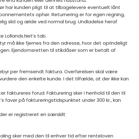
ndre end kunden eller dennes husstand.
r har kunden pligt til at tilbagelevere eventuelt lånt
 abonnementets ophør. Returnering er for egen regning,
lig slid og ælde ved normal brug. Undladelse heraf
ke Lollands.Net’s tab.
styr må ikke fjernes fra den adresse, hvor det oprindeligt
ningen. Ejendomsretten til stikdåser som er betalt af
sgebyr per fremsendt faktura. Overførelsen skal være
urdere den enkelte kunde. I det tilfælde, at der ikke kan
aktureres forud. Fakturering sker i henhold til den til
’s favør på faktureringstidspunktet under 300 kr., kan
er er registreret en særskilt
aling sker med den til enhver tid efter renteloven