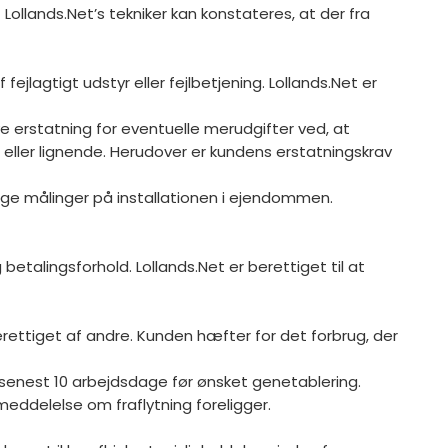
 Lollands.Net’s tekniker kan konstateres, at der fra
f fejlagtigt udstyr eller fejlbetjening. Lollands.Net er
ve erstatning for eventuelle merudgifter ved, at
eller lignende. Herudover er kundens erstatningskrav
dige målinger på installationen i ejendommen.
betalingsforhold. Lollands.Net er berettiget til at
erettiget af andre. Kunden hæfter for det forbrug, der
et senest 10 arbejdsdage før ønsket genetablering.
 meddelelse om fraflytning foreligger.