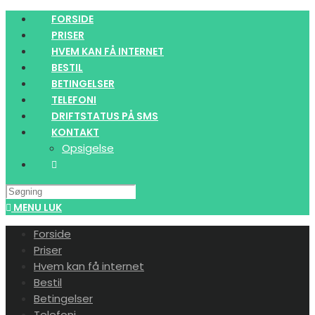
Skip
FORSIDE
to
PRISER
content
HVEM KAN FÅ INTERNET
BESTIL
BETINGELSER
TELEFONI
DRIFTSTATUS PÅ SMS
KONTAKT
Opsigelse
Search
this
MENU
LUK
website
Forside
Priser
Hvem kan få internet
Bestil
Betingelser
Telefoni