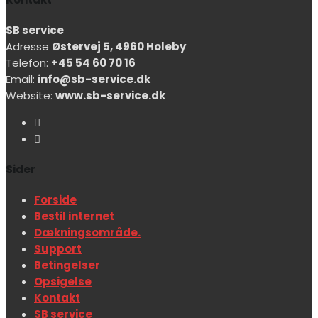
SB service
Adresse
Østervej 5, 4960 Holeby
Telefon:
+45 54 60 70 16
Email:
info@sb-service.dk
Website:
www.sb-service.dk
Sider
Forside
Bestil internet
Dækningsområde.
Support
Betingelser
Opsigelse
Kontakt
SB service