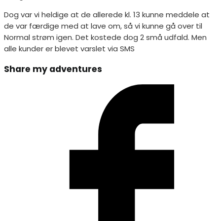
Dog var vi heldige at de allerede kl. 13 kunne meddele at
de var færdige med at lave om, så vi kunne gå over til
Normal strøm igen. Det kostede dog 2 små udfald. Men
alle kunder er blevet varslet via SMS
Share
Share my adventures
this
Opens
content
in
a
new
window