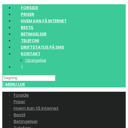
Skip
FORSIDE
to
PRISER
content
HVEM KAN FÅ INTERNET
BESTIL
BETINGELSER
TELEFONI
DRIFTSTATUS PÅ SMS
KONTAKT
Opsigelse
Search
this
MENU
LUK
website
Forside
Priser
Hvem kan få internet
Bestil
Betingelser
Telefoni