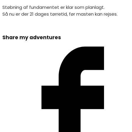
Støbning af fundamentet er klar som planlagt.
Så nu er der 21 dages tørretid, før masten kan rejses.
Share
Share my adventures
this
Opens
content
in
a
new
window