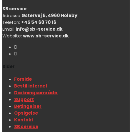
SB service
Adresse
Østervej 5, 4960 Holeby
Telefon:
+45 54 60 70 16
Email:
info@sb-service.dk
Website:
www.sb-service.dk
Sider
Forside
Bestil internet
Dækningsområde.
Support
Betingelser
Opsigelse
Kontakt
SB service