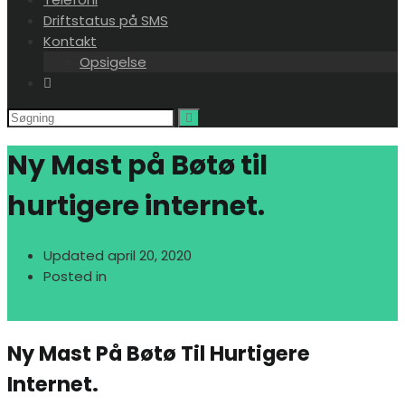
Driftstatus på SMS
Kontakt
Opsigelse
Ny Mast på Bøtø til
hurtigere internet.
Updated
april 20, 2020
Posted in
Nyheder
Søren Bøgvad
Ny Mast På Bøtø Til Hurtigere
Internet.