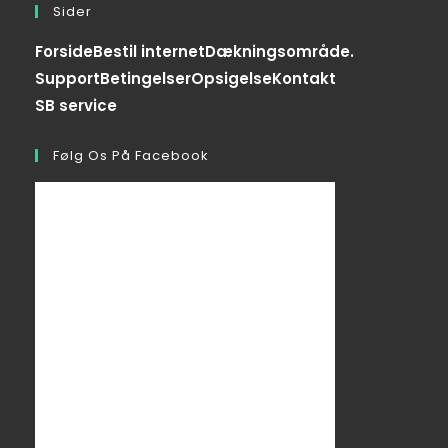
Sider
Forside
Bestil internet
Dækningsområde.
Support
Betingelser
Opsigelse
Kontakt
SB service
Følg Os På Facebook