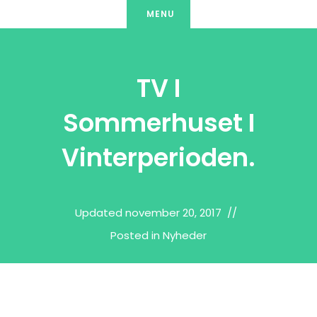
Skip
MENU
to
content
TV I
Sommerhuset I
Vinterperioden.
Updated
november 20, 2017
Posted in
Nyheder
admin