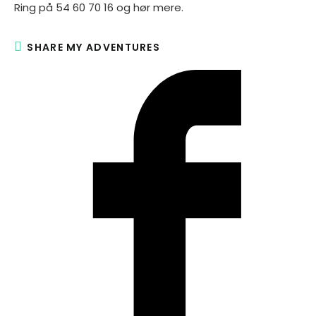
Ring på 54 60 70 16 og hør mere.
SHARE
SHARE MY ADVENTURES
THIS
CONTENT
Opens
in
a
new
window