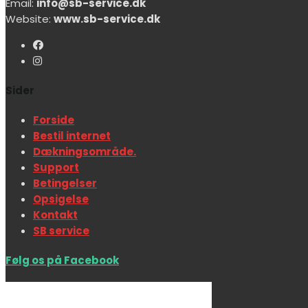
Email:
info@sb-service.dk
Website:
www.sb-service.dk
Sider
Forside
Bestil internet
Dækningsområde.
Support
Betingelser
Opsigelse
Kontakt
SB service
Følg os på Facebook