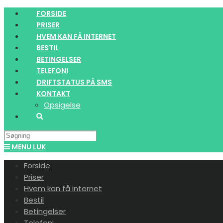
Skip
FORSIDE
to
PRISER
content
HVEM KAN FÅ INTERNET
BESTIL
BETINGELSER
TELEFONI
DRIFTSTATUS PÅ SMS
KONTAKT
Opsigelse
Search
this
MENU
LUK
website
Forside
Priser
Hvem kan få internet
Bestil
Betingelser
Telefoni