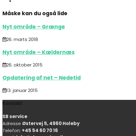
Måske kan du også lide
Nyt område – Grænge
26. marts 2018
Nyt område – Kældernæs
26. oktober 2015
Opdatering af net – Nedetid
13. januar 2015
Kontakt
SB service
Adresse
Østervej 5, 4960 Holeby
Telefon:
+45 54 60 70 16