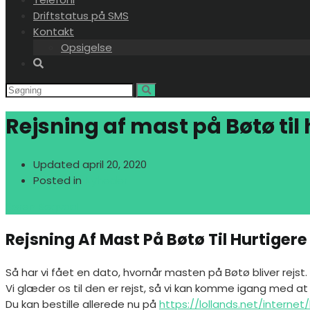
Driftstatus på SMS
Kontakt
Opsigelse
Rejsning af mast på Bøtø til 
Updated
april 20, 2020
Posted in
Nyheder
Søren Bøgvad
Rejsning Af Mast På Bøtø Til Hurtigere
Så har vi fået en dato, hvornår masten på Bøtø bliver rejst.
Vi glæder os til den er rejst, så vi kan komme igang med at
Du kan bestille allerede nu på
https://lollands.net/internet/