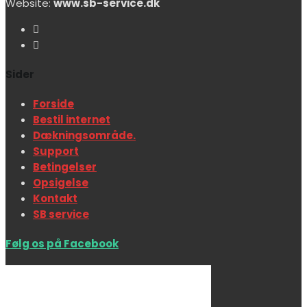
Website:
www.sb-service.dk
Sider
Forside
Bestil internet
Dækningsområde.
Support
Betingelser
Opsigelse
Kontakt
SB service
Følg os på Facebook