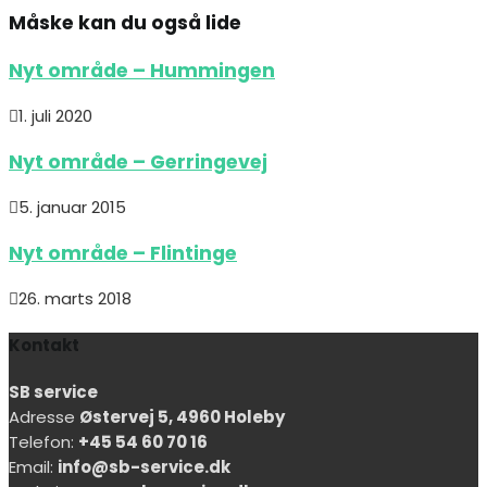
Måske kan du også lide
Nyt område – Hummingen
1. juli 2020
Nyt område – Gerringevej
5. januar 2015
Nyt område – Flintinge
26. marts 2018
Kontakt
SB service
Adresse
Østervej 5, 4960 Holeby
Telefon:
+45 54 60 70 16
Email:
info@sb-service.dk