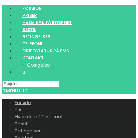
Skip
FORSIDE
to
PRISER
content
HVEM KAN FÅ INTERNET
BESTIL
BETINGELSER
TELEFONI
DRIFTSTATUS PÅ SMS
KONTAKT
Opsigelse
Search
this
MENU
LUK
website
Forside
Priser
Hvem kan få internet
Bestil
Betingelser
Telefoni