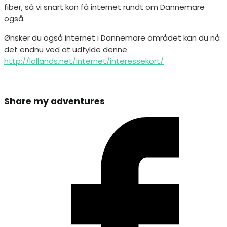
fiber, så vi snart kan få internet rundt om Dannemare
også.
Ønsker du også internet i Dannemare området kan du nå
det endnu ved at udfylde denne
http://lollands.net/internet/interessekort/
Share
Share my adventures
this
Opens
content
in
a
new
window