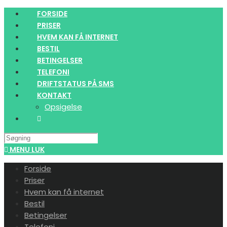
Skip
FORSIDE
to
PRISER
content
HVEM KAN FÅ INTERNET
BESTIL
BETINGELSER
TELEFONI
DRIFTSTATUS PÅ SMS
KONTAKT
Opsigelse
Search
this
MENU
LUK
website
Forside
Priser
Hvem kan få internet
Bestil
Betingelser
Telefoni