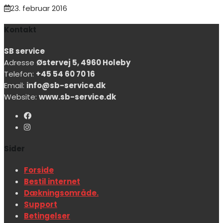
23. februar 2016
Kontakt
SB service
Adresse
Østervej 5, 4960 Holeby
Telefon:
+45 54 60 70 16
Email:
info@sb-service.dk
Website:
www.sb-service.dk
Sider
Forside
Bestil internet
Dækningsområde.
Support
Betingelser