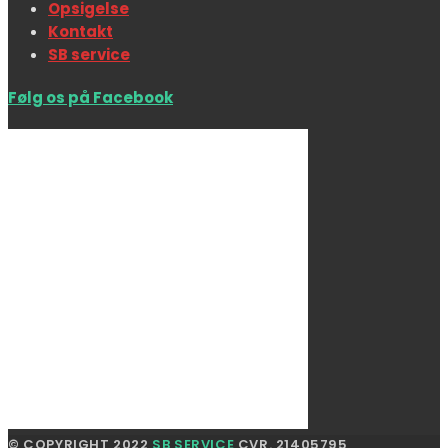
Opsigelse
Kontakt
SB service
Følg os på Facebook
© COPYRIGHT 2022
SB SERVICE
CVR. 21405795