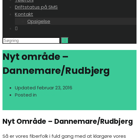
Driftstatus på SMS
Kontakt
Opsigelse
Nyt område –
Dannemare/Rudbjerg
Updated
februar 23, 2016
Posted in
Nyheder
admin
Nyt Område – Dannemare/Rudbjerg
Så er vores fiberfolk i fuld gang med at klargøre vores