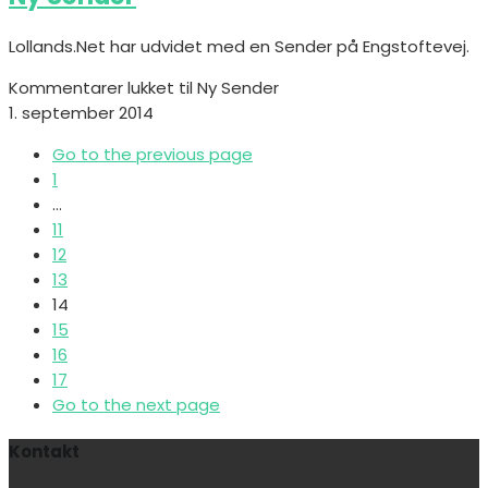
Lollands.Net har udvidet med en Sender på Engstoftevej.
Kommentarer lukket
til Ny Sender
1. september 2014
Go to the previous page
1
…
11
12
13
14
15
16
17
Go to the next page
Kontakt