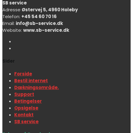
SB service
Adresse
Østervej 5, 4960 Holeby
Telefon:
+45 54 60 70 16
Email:
info@sb-service.dk
Website:
www.sb-service.dk
Sider
Forside
Bestil internet
Dækningsområde.
Support
Betingelser
Opsigelse
Kontakt
SB service