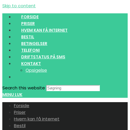
Skip to content
FORSIDE
PRISER
HVEM KAN FÅ INTERNET
BESTIL
BETINGELSER
TELEFONI
DRIFTSTATUS PÅ SMS
KONTAKT
Opsigelse
Search this website
MENU
LUK
Forside
Priser
Hvem kan få internet
Bestil